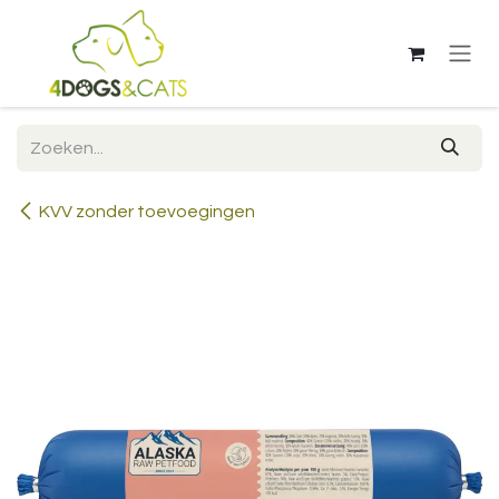
Overslaan naar inhoud
KVV zonder toevoegingen