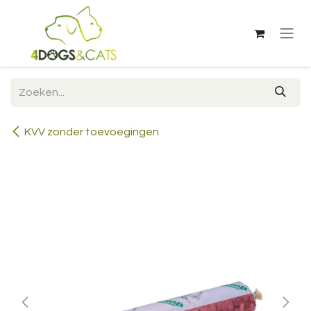
Overslaan naar inhoud
KVV zonder toevoegingen