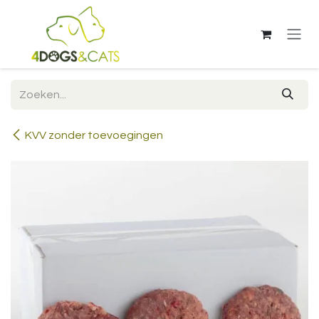
Overslaan naar inhoud
KVV zonder toevoegingen