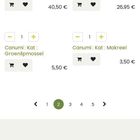
40,50
€
26,95
€
Canumi : Kat :
Canumi : Kat : Makreel
Groenlipmossel
3,50
€
5,50
€
1
2
3
4
5