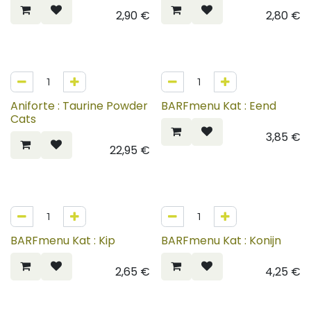
2,90
€
2,80
€
Aniforte : Taurine Powder
BARFmenu Kat : Eend
Cats
3,85
€
22,95
€
BARFmenu Kat : Kip
BARFmenu Kat : Konijn
2,65
€
4,25
€