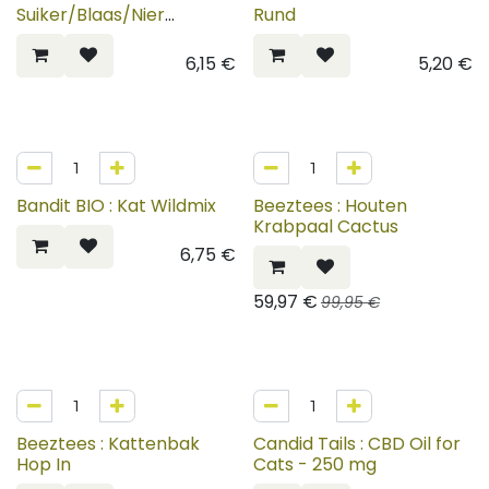
Suiker/Blaas/Nier
Rund
(Speciaalmix)
6,15
€
5,20
€
40%
Bandit BIO : Kat Wildmix
Beeztees : Houten
Krabpaal Cactus
6,75
€
59,97
€
99,95
€
Beeztees : Kattenbak
Candid Tails : CBD Oil for
Hop In
Cats - 250 mg