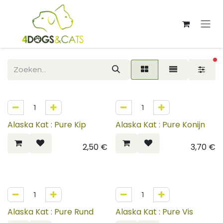
Overslaan naar inhoud
ac
Alaska Kat : Pure Kip
Alaska Kat : Pure Konijn
2,50
€
3,70
€
Alaska Kat : Pure Rund
Alaska Kat : Pure Vis