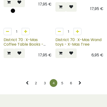
want
17,95
€
17,95
€
District 70 : X-Mas
District 70 : X-Mas Wand
Coffee Table Books -
toys - X-Mas Tree
HoHoHo
17,95
€
6,95
€
2
3
4
5
6