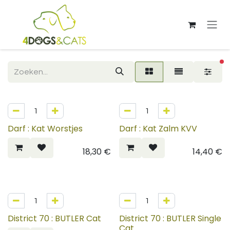
Overslaan naar inhoud
ac
Darf : Kat Worstjes
Darf : Kat Zalm KVV
18,30
€
14,40
€
District 70 : BUTLER Cat
District 70 : BUTLER Single
Cat