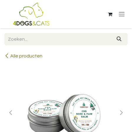
Overslaan naar inhoud
Alle producten