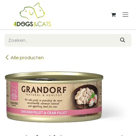
Overslaan naar inhoud
Alle producten