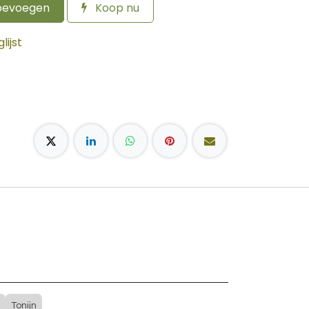
oevoegen
Koop nu
ijst
Tonijn