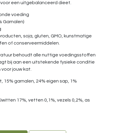
 voor een uitgebalanceerd dieet.
zonde voeding
5% Garnalen)
g
producten, soja, gluten, GMO, kunstmatige
ffen of conserveermiddelen.
atuur behoudt alle nuttige voedingsstoffen
agt bij aan een uitstekende fysieke conditie
 voor jouw kat.
et, 15% garnalen, 24% eigen sap, 1%
Eiwitten 17%, vetten 0,1%, vezels 0,2%, as