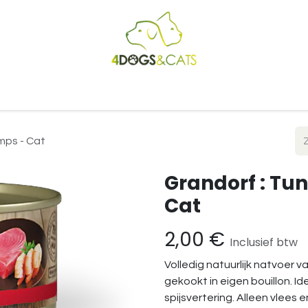
Startpagina
Shop
Blog
Vacatures
Cadeaubon
B2
imps - Cat
Grandorf : Tun
Cat
2,00
€
Inclusief btw
Volledig natuurlijk natvoer v
gekookt in eigen bouillon. I
spijsvertering. Alleen vlees