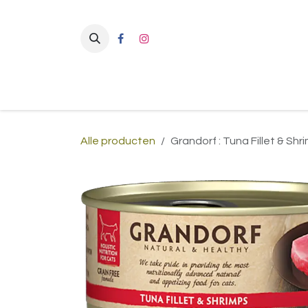
Overslaan naar inhoud
Alle producten
Grandorf : Tuna Fillet & Shr