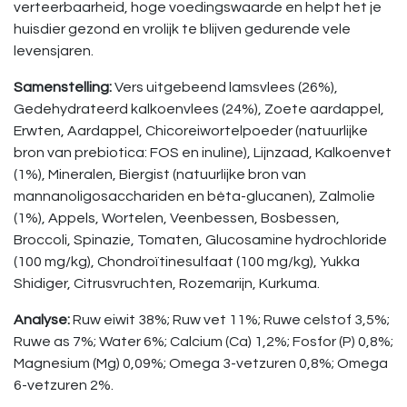
verteerbaarheid, hoge voedingswaarde en helpt het je
huisdier gezond en vrolijk te blijven gedurende vele
levensjaren.
Samenstelling:
Vers uitgebeend lamsvlees (26%),
Gedehydrateerd kalkoenvlees (24%), Zoete aardappel,
Erwten, Aardappel, Chicoreiwortelpoeder (natuurlijke
bron van prebiotica: FOS en inuline), Lijnzaad, Kalkoenvet
(1%), Mineralen, Biergist (natuurlijke bron van
mannanoligosacchariden en bèta-glucanen), Zalmolie
(1%), Appels, Wortelen, Veenbessen, Bosbessen,
Broccoli, Spinazie, Tomaten, Glucosamine hydrochloride
(100 mg/kg), Chondroïtinesulfaat (100 mg/kg), Yukka
Shidiger, Citrusvruchten, Rozemarijn, Kurkuma.
Analyse:
Ruw eiwit 38%; Ruw vet 11%; Ruwe celstof 3,5%;
Ruwe as 7%; Water 6%; Calcium (Ca) 1,2%; Fosfor (P) 0,8%;
Magnesium (Mg) 0,09%; Omega 3-vetzuren 0,8%; Omega
6-vetzuren 2%.