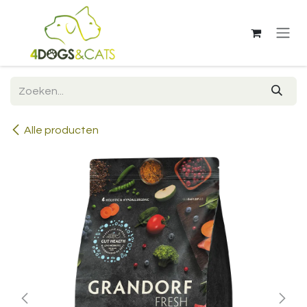
Overslaan naar inhoud
Alle producten