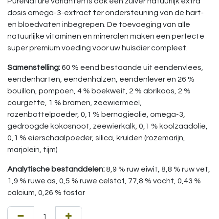
PureNature varianten is ook een zuiver natuurlijk extra
dosis omega-3-extract ter ondersteuning van de hart-
en bloedvaten inbegrepen. De toevoeging van alle
natuurlijke vitaminen en mineralen maken een perfecte
super premium voeding voor uw huisdier compleet.
Samenstelling:
60 % eend bestaande uit eendenvlees,
eendenharten, eendenhalzen, eendenlever en 26 %
bouillon, pompoen, 4 % boekweit, 2 % abrikoos, 2 %
courgette, 1 % bramen, zeewiermeel,
rozenbottelpoeder, 0,1 % bernagieolie, omega-3,
gedroogde kokosnoot, zeewierkalk, 0,1 % koolzaadolie,
0,1 % eierschaalpoeder, silica, kruiden (rozemarijn,
marjolein, tijm)
Analytische bestanddelen:
8,9 % ruw eiwit, 8,8 % ruw vet,
1,9 % ruwe as, 0,5 % ruwe celstof, 77,8 % vocht, 0,43 %
calcium, 0,26 % fosfor