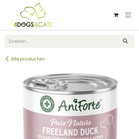
Overslaan naar inhoud
Alle producten