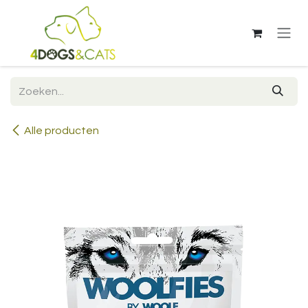
Overslaan naar inhoud
Alle producten