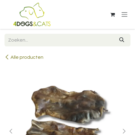
Overslaan naar inhoud
Alle producten