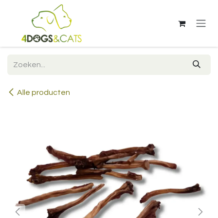
Overslaan naar inhoud
Alle producten