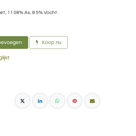
Vet, 11.08% As, 8.5% Vocht.
oevoegen
Koop nu
ijst