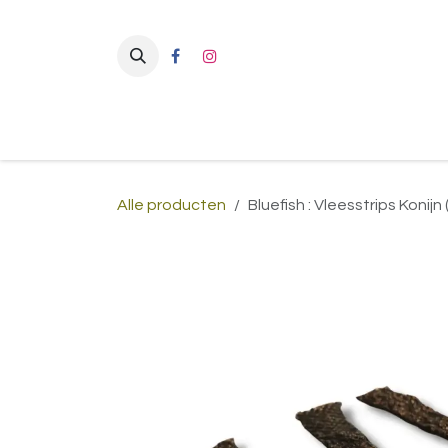
Overslaan naar inhoud
Alle producten
Bluefish : Vleesstrips Konij