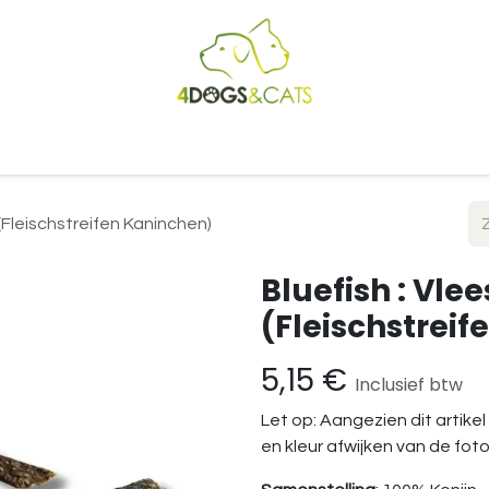
Startpagina
Shop
Blog
Vacatures
Cadeaubon
B2
n (Fleischstreifen Kaninchen)
Bluefish : Vlee
(Fleischstrei
5,15
€
Inclusief btw
Let op: Aangezien dit artikel
en kleur afwijken van de foto