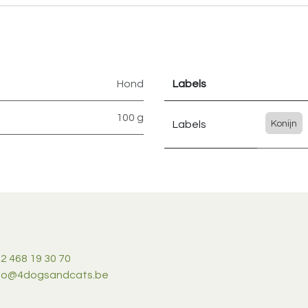
Hond
Labels
100 g
Labels
Konijn
2 468 19 30 70
nfo@4dogsandcats.be