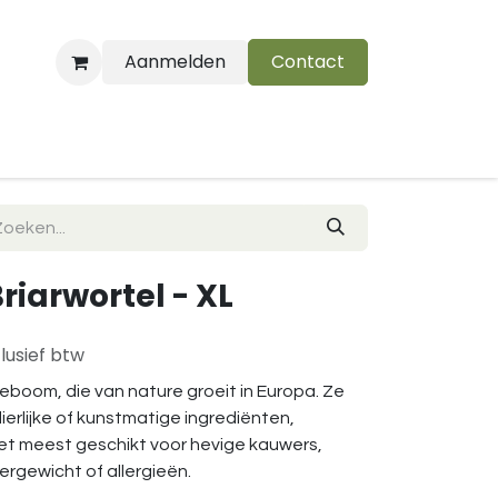
Aanmelden
Contact
B
Briarwortel - XL
lusief btw
ideboom, die van nature groeit in Europa. Ze
erlijke of kunstmatige ingrediënten,
n het meest geschikt voor hevige kauwers,
rgewicht of allergieën.