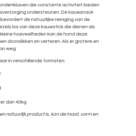
 hondenkluiven die constante activiteit bieden
itsverzorging ondersteunen. De kauwsnack
bevordert de natuurlijke reiniging van de
ezels los van deze kauwstick die dienen als
In kleine hoeveelheden kan de hond deze
en doorslikken en verteren. Als er grotere en
dan weg.
baar in verschillende formaten:
g
g
g
der dan 40kg
een natuurlijk product is, kan de maat, vorm en