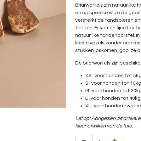
Briarwortels zijn natuurlijke
en op speelse wijze de geb
versterkt de tandspieren en 
tanden. Er komen fijne houtv
natuurlijke tandenborstel. 
kleine vezels zonder problem
stukken loskomen, gooi ze 
De briarwortels zijn beschik
XS : voor honden tot 5k
S : voor honden tot 10k
M : voor honden tot 20k
L : voor honden tot 40kg
XL : voor honden zwaar
Let op: Aangezien dit artikel 
kleur afwijken van de foto.