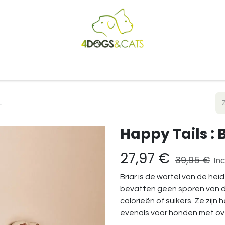
Startpagina
Shop
Blog
Vacatures
Cadeaubon
B2
L
Happy Tails : 
27,97
€
39,95
€
Inc
Briar is de wortel van de he
bevatten geen sporen van di
calorieën of suikers. Ze zij
evenals voor honden met ove