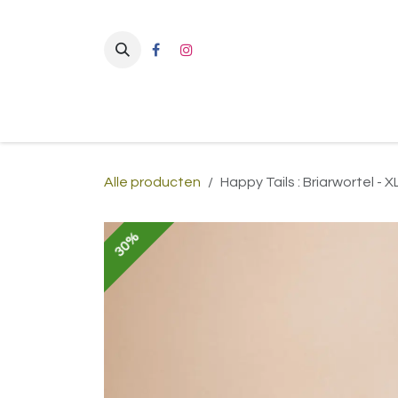
Overslaan naar inhoud
Alle producten
Happy Tails : Briarwortel - X
30%