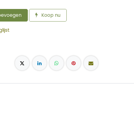
oevoegen
Koop nu
ijst