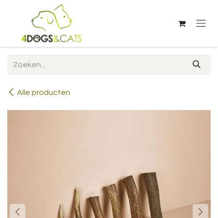
Overslaan naar inhoud
Alle producten