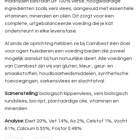
maaltijden bestaan uit 100% verse, hoogwaardige
ingrediënten zoals vers vlees, aangevuld met essentiële
vitaminen, mineralen en oliën. Dit zorgt voor een
complete, uitgebalanceerde voeding die je kat
ondersteunt in elke levensfase.
Al sinds de oprichting hebben ze bij Carnibest één doel
voor ogen: huisdieren een voeding bieden die zoveel
mogelijk aansluit bij hun natuurlijke dieet. Alle voedingen
van Carnibest zijn vrij van gluten, kleur-, geur- en
smaakstoffen, houdbaarheidsmiddelen, synthetische
toevoegingen, varkensvlees en slachtafval.
Samenstelling:
biologisch kippenvlees, vers biologisch
rundvlees, bio rijst, plantaardige olie, vitaminen en
mineralen.
Analyse:
Eiwit 20%, Vet 14%, As 2%, Celstof 1%, Vocht
61%, Calcium 0.55%, Fosfor 0.48%