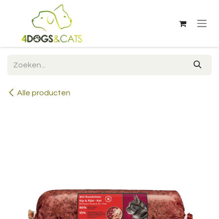
Overslaan naar inhoud
Alle producten