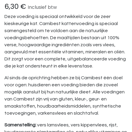
6,30
€
Inclusief btw
Deze voeding is speciaal ontwikkeld voor de zeer
kieskeurige kat. Carnibest kattenvoeding is speciaal
samengesteld om te voldoen aan de natuurlijke
voedingsbehoeften. De maaltijden bestaan uit 100%
verse, hoogwaardige ingrediënten zoals vers vlees,
aangevuld met essentiële vitaminen, mineralen en oliën.
Dit zorgt voor een complete, uitgebalanceerde voeding
die je kat ondersteunt in elke levensfase.
Al sinds de oprichting hebben ze bij Carnibest één doel
voor ogen: huisdieren een voeding bieden die zoveel
mogelijk aansluit bij hun natuurlijke dieet. Alle voedingen
van Carnibest zijn vrij van gluten, kleur-, geur- en
smaakstoffen, houdbaarheidsmiddelen, synthetische
toevoegingen, varkensvlees en slachtafval.
Samenstelling:
vers lamsvlees, vers kippenvlees, rijst,
koudgeperste plantaardige olie, natuurlijke vitaminen en