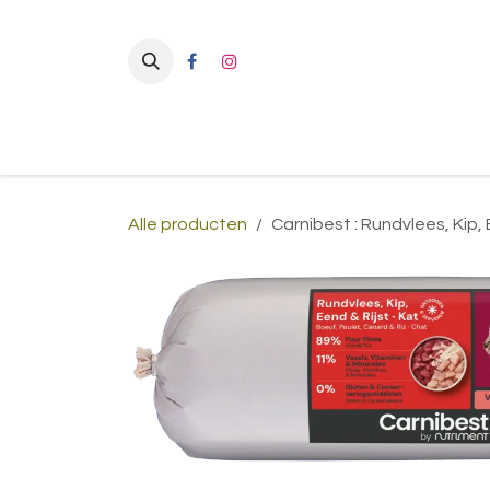
Overslaan naar inhoud
Alle producten
Carnibest : Rundvlees, Kip, E