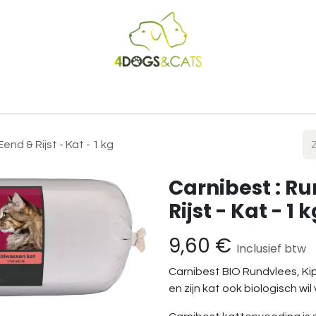
Startpagina
Shop
Blog
Vacatures
Cadeaubon
B2
end & Rijst - Kat - 1 kg
Carnibest : Ru
Rijst - Kat - 1 
9,60
€
Inclusief btw
Carnibest BIO Rundvlees, Kip 
en zijn kat ook biologisch wil