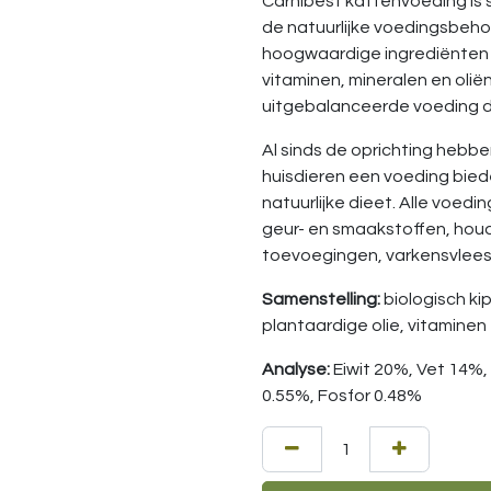
Carnibest kattenvoeding is
de natuurlijke voedingsbeho
hoogwaardige ingrediënten z
vitaminen, mineralen en olië
uitgebalanceerde voeding di
Al sinds de oprichting hebbe
huisdieren een voeding biede
natuurlijke dieet. Alle voedin
geur- en smaakstoffen, hou
toevoegingen, varkensvlees 
Samenstelling:
biologisch kip
plantaardige olie, vitaminen
Analyse:
Eiwit 20%, Vet 14%,
0.55%, Fosfor 0.48%