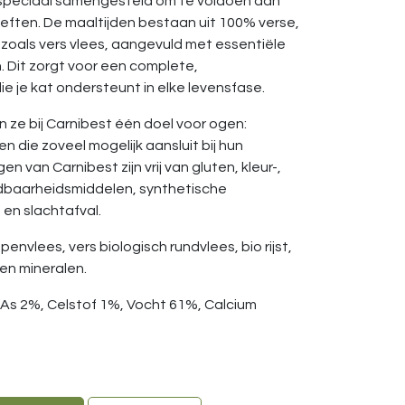
 speciaal samengesteld om te voldoen aan
eften. De maaltijden bestaan uit 100% verse,
oals vers vlees, aangevuld met essentiële
n. Dit zorgt voor een complete,
e je kat ondersteunt in elke levensfase.
n ze bij Carnibest één doel voor ogen:
n die zoveel mogelijk aansluit bij hun
gen van Carnibest zijn vrij van gluten, kleur-,
dbaarheidsmiddelen, synthetische
en slachtafval.
penvlees, vers biologisch rundvlees, bio rijst,
 en mineralen.
 As 2%, Celstof 1%, Vocht 61%, Calcium