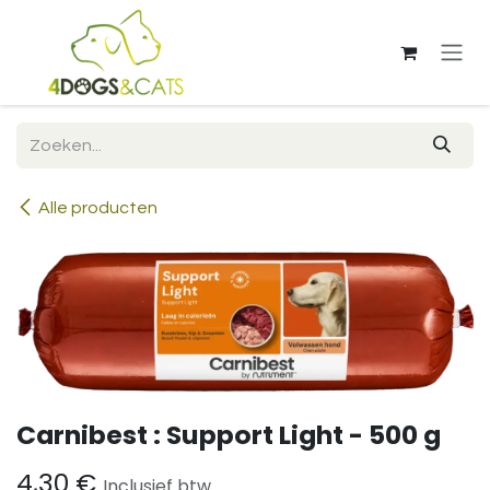
Overslaan naar inhoud
Alle producten
Carnibest : Support Light - 500 g
4,30
€
Inclusief btw