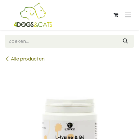
Overslaan naar inhoud
Alle producten