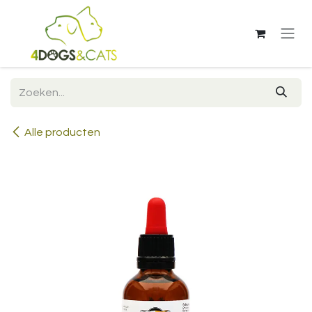
Overslaan naar inhoud
Alle producten