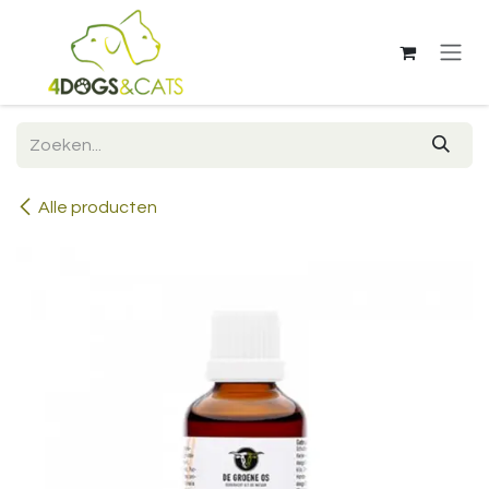
Overslaan naar inhoud
Alle producten