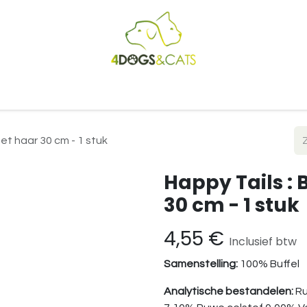
Startpagina
Shop
Blog
Vacatures
Cadeaubon
B2
met haar 30 cm - 1 stuk
Happy Tails : 
30 cm - 1 stuk
4,55
€
Inclusief btw
Samenstelling:
100% Buffel
Analytische bestandelen:
Ru