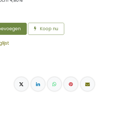
ocht 4,80%
oevoegen
Koop nu
ijst