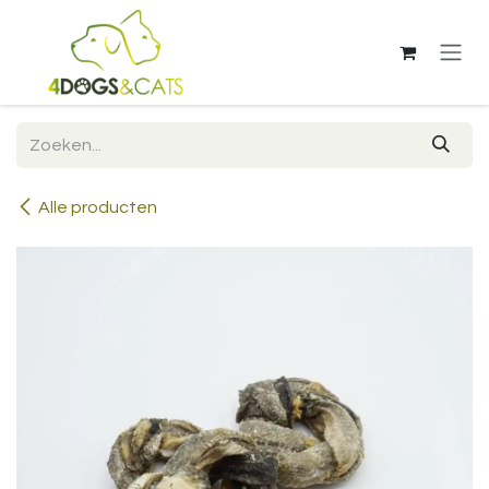
Overslaan naar inhoud
Alle producten