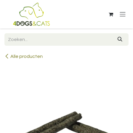
Overslaan naar inhoud
Alle producten