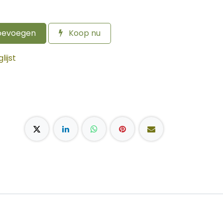
oevoegen
Koop nu
ijst