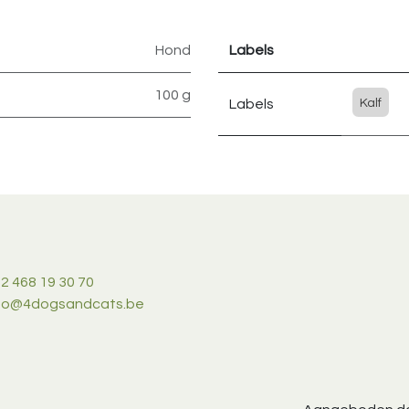
Hond
Labels
100 g
Labels
Kalf
2 468 19 30 70
nfo@4dogsandcats.be