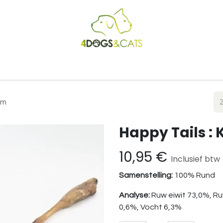
Startpagina
Shop
Blog
Vacatures
Cadeaubon
B2
cm
Happy Tails : 
10,95
€
Inclusief btw
Samenstelling:
100% Rund
Analyse:
Ruw eiwit 73,0%, R
0,6%, Vocht 6,3%