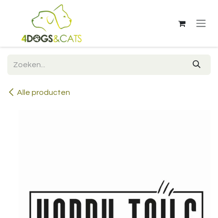
Overslaan naar inhoud
Alle producten