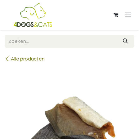
Overslaan naar inhoud
Alle producten