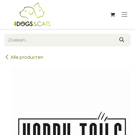
Overslaan naar inhoud
Alle producten