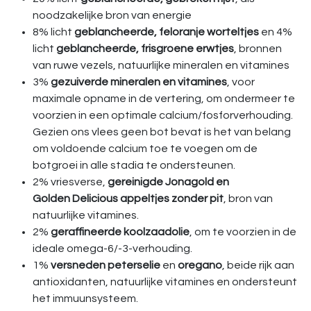
noodzakelijke bron van energie
8% licht
geblancheerde, feloranje worteltjes
en 4%
licht
geblancheerde,
frisgroene erwtjes
, bronnen
van ruwe vezels, natuurlijke mineralen en vitamines
3%
gezuiverde mineralen en vitamines
, voor
maximale opname in de vertering, om ondermeer te
voorzien in een optimale calcium/fosforverhouding.
Gezien ons vlees geen bot bevat is het van belang
om voldoende calcium toe te voegen om de
botgroei in alle stadia te ondersteunen.
2% vriesverse,
gereinigde Jonagold en
Golden Delicious appeltjes zonder pit
, bron van
natuurlijke vitamines.
2%
geraffineerde koolzaadolie
, om te voorzien in de
ideale omega-6/-3-verhouding.
1%
versneden
peterselie
en
oregano
, beide rijk aan
antioxidanten, natuurlijke vitamines en ondersteunt
het immuunsysteem.