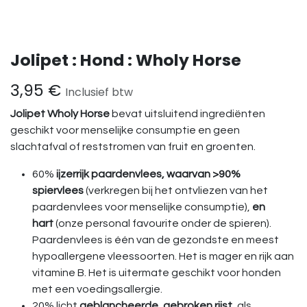
Jolipet : Hond : Wholy Horse
3,95
€
Inclusief btw
Jolipet Wholy Horse
bevat uitsluitend ingrediënten
geschikt voor menselijke consumptie en geen
slachtafval of reststromen van fruit en groenten.
60%
ijzerrijk paardenvlees, waarvan >90%
spiervlees
(verkregen bij het ontvliezen van het
paardenvlees voor menselijke consumptie),
en
hart
(onze personal favourite onder de spieren).
Paardenvlees is één van de gezondste en meest
hypoallergene vleessoorten. Het is mager en rijk aan
vitamine B. Het is uitermate geschikt voor honden
met een voedingsallergie.
20% licht
geblancheerde, gebroken rijst
, als