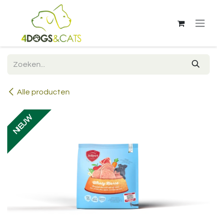
Overslaan naar inhoud
Alle producten
NIEUW