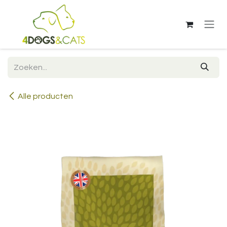
Overslaan naar inhoud
Alle producten