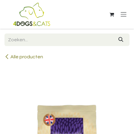
Overslaan naar inhoud
Alle producten