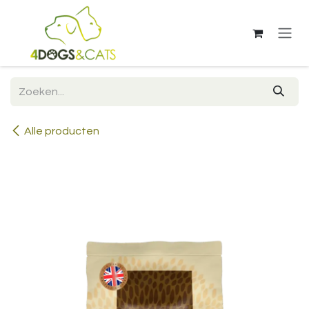
Overslaan naar inhoud
Alle producten