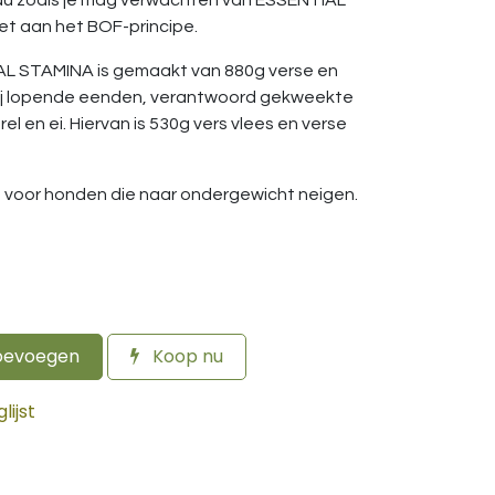
veau zoals je mag verwachten van ESSENTIAL
et aan het BOF-principe.
AL STAMINA is gemaakt van 880g verse en
rij lopende eenden, verantwoord gekweekte
l en ei. Hiervan is 530g vers vlees en verse
t voor honden die naar ondergewicht neigen.
oevoegen
Koop nu
ijst