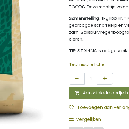
kwaliteit; een kwaliteitsni
FOODS. Deze maaltijd voldo
Samenstelling
: 1kg ESSENTI
gedroogde scharrelkip en v
zalm, Salisbury regenboogfore
eieren.
TIP
: STAMINA is ook geschik
Technische fiche
Aan winkelmandje t
Toevoegen aan verlangl
Vergelijken