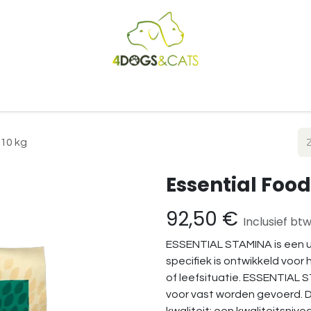
Startpagina
Shop
Blog
Vacatures
Cadeaubon
B2
 10 kg
Essential Food
92,50
€
Inclusief bt
ESSENTIAL STAMINA is een u
specifiek is ontwikkeld voor
of leefsituatie. ESSENTIAL
voor vast worden gevoerd. D