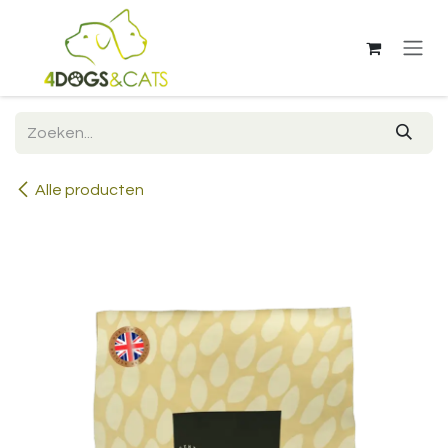
Overslaan naar inhoud
Alle producten