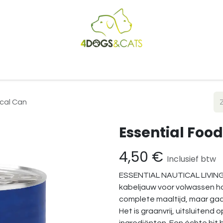
Startpagina
Shop
Blog
Vacatures
Cadeaubon
B2
ical Can
Essential Food
4,50
€
Inclusief btw
ESSENTIAL NAUTICAL LIVING 
kabeljauw voor volwassen h
complete maaltijd, maar gaa
Het is graanvrij, uitsluitend 