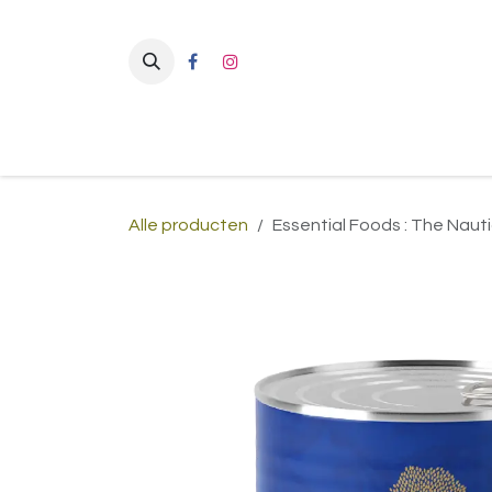
Overslaan naar inhoud
Alle producten
Essential Foods : The Naut