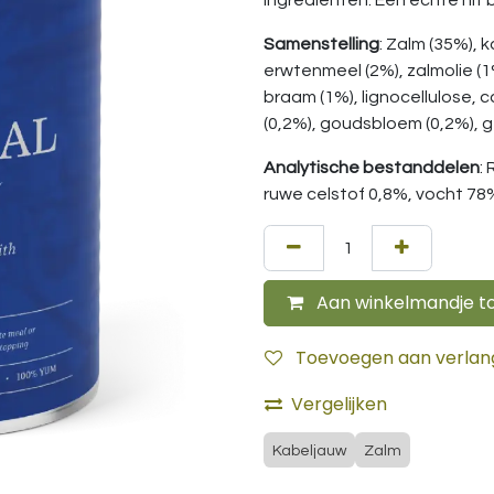
ingrediënten. Een échte hit bi
Samenstelling
: Zalm (35%), 
erwtenmeel (2%), zalmolie (1%
braam (1%), lignocellulose, 
(0,2%), goudsbloem (0,2%), ge
Analytische bestanddelen
:
ruwe celstof 0,8%, vocht 78
Aan winkelmandje t
Toevoegen aan verlangl
Vergelijken
Kabeljauw
Zalm