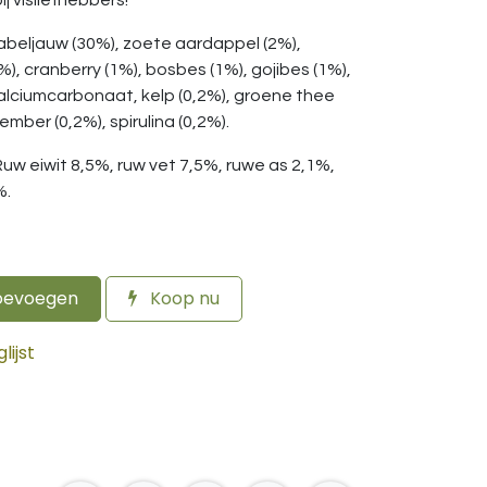
j visliefhebbers!
kabeljauw (30%), zoete aardappel (2%),
), cranberry (1%), bosbes (1%), gojibes (1%),
calciumcarbonaat, kelp (0,2%), groene thee
mber (0,2%), spirulina (0,2%).
 Ruw eiwit 8,5%, ruw vet 7,5%, ruwe as 2,1%,
%.
oevoegen
Koop nu
ijst