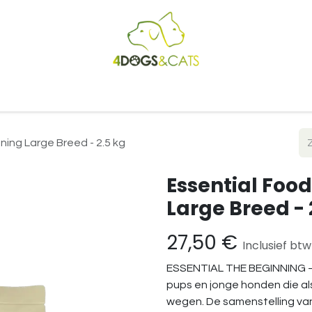
Startpagina
Shop
Blog
Vacatures
Cadeaubon
B2
ning Large Breed - 2.5 kg
Essential Food
Large Breed - 
27,50
€
Inclusief btw
ESSENTIAL THE BEGINNING – 
pups en jonge honden die a
wegen. De samenstelling van 