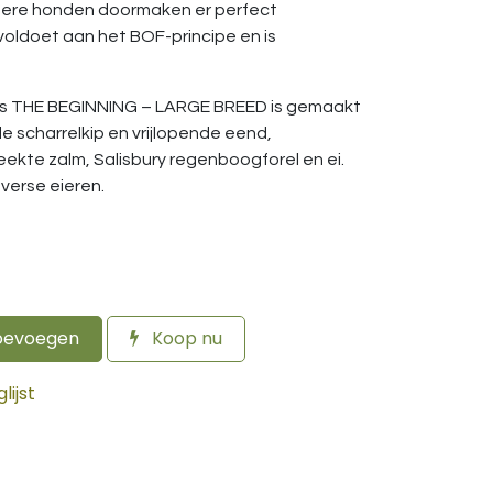
otere honden doormaken er perfect
oldoet aan het BOF-principe en is
als THE BEGINNING – LARGE BREED is gemaakt
 scharrelkip en vrijlopende eend,
kte zalm, Salisbury regenboogforel en ei.
 verse eieren.
oevoegen
Koop nu
ijst