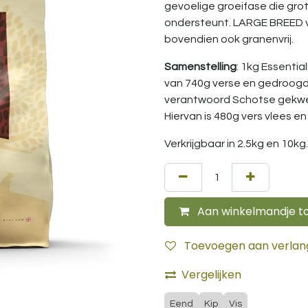
gevoelige groeifase die gr
ondersteunt. LARGE BREED v
bovendien ook granenvrij.
Samenstelling
: 1kg Essenti
van 740g verse en gedroogde
verantwoord Schotse gekwee
Hiervan is 480g vers vlees en
Verkrijgbaar in 2.5kg en 10kg.
Aan winkelmandje t
Toevoegen aan verlangl
Vergelijken
Eend
Kip
Vis