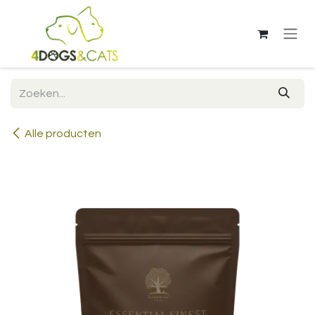
Overslaan naar inhoud
Alle producten