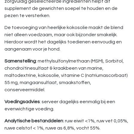
zorgvuldig geselecteerde ingrediënten helpt dit
supplement de gewrichten soepel te houden en de
pezen te versterken.
De toevoeging van heerlijke kokosolie maakt de blend
niet alleen voedzaam, maar ook bijzonder smakelijk.
Hierdoor wordt het dagelijks toedienen eenvoudig en
aangenaam voor je hond.
Samenstelling
: methylsulfonylmethaan (MSM), Sorbitol,
chondroïtinesulfaat & kraakbeen van marine,
maltodextrine, kokosolie, vitamine C (natriumascorbaat)
55 mg, mangaansulfaat, smaakstoffen,
conserveermiddel.
Voedingsadvies
: serveer dagelijks eenmalig bij een
evenwichtige voeding.
Analytische bestanddelen
: ruw eiwit <1%, ruw vet 0,05%,
ruwe celstof < 1%, ruwe as 6,8%, vocht 55%.