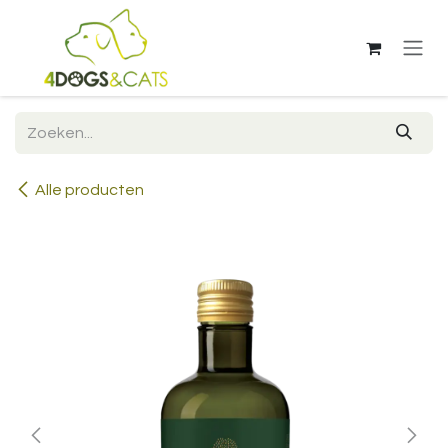
Overslaan naar inhoud
Alle producten