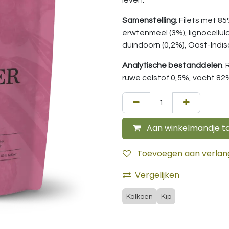
leven.
Samenstelling
: Filets met 8
erwtenmeel (3%), lignocellul
duindoorn (0,2%), Oost-Indis
Analytische bestanddelen
:
ruwe celstof 0,5%, vocht 8
Aan winkelmandje t
Toevoegen aan verlangl
Vergelijken
Kalkoen
Kip