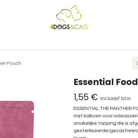
Startpagina
Shop
Blog
Vacatures
Cadeaubon
B2
her Pouch
Essential Food
1,55
€
Inclusief btw
ESSENTIAL THE PANTHER POUCH
met kalkoen voor volwassen 
smakelijke topping die is a
gesteriliseerde/gecastreerd