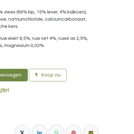
5% vlees (66% kip, 15% lever, 4% kalkoen),
ose, natriumchloride, calciumcarbonaat,
che kers.
 Ruw eiwit 8,5%, ruw vet 4%, ruwe as 2,5%,
2%, magnesium 0,02%.
oevoegen
Koop nu
ijst