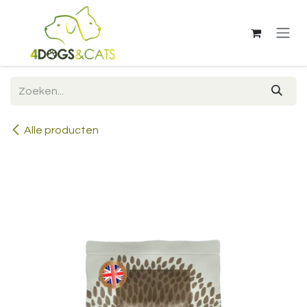
Overslaan naar inhoud
Alle producten