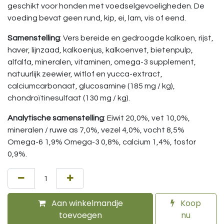
geschikt voor honden met voedselgevoeligheden. De
voeding bevat geen rund, kip, ei, lam, vis of eend.
Samenstelling
: Vers bereide en gedroogde kalkoen, rijst,
haver, lijnzaad, kalkoenjus, kalkoenvet, bietenpulp,
alfalfa, mineralen, vitaminen, omega-3 supplement,
natuurlijk zeewier, witlof en yucca-extract,
calciumcarbonaat, glucosamine (185 mg / kg),
chondroïtinesulfaat (130 mg / kg).
Analytische samenstelling
: Eiwit 20,0%, vet 10,0%,
mineralen / ruwe as 7,0%, vezel 4,0%, vocht 8,5%
Omega-6 1,9% Omega-3 0,8%, calcium 1,4%, fosfor
0,9%.
Aan winkelmandje
Koop
toevoegen
nu