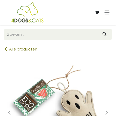
Overslaan naar inhoud
Alle producten