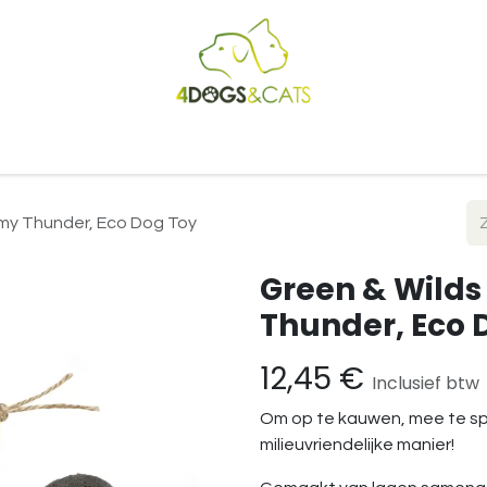
Startpagina
Shop
Blog
Vacatures
Cadeaubon
B2
l my Thunder, Eco Dog Toy
Green & Wilds 
Thunder, Eco 
12,45
€
Inclusief btw
Om op te kauwen, mee te spe
milieuvriendelijke manier!