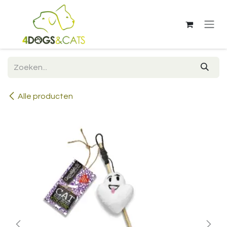
Overslaan naar inhoud
Alle producten