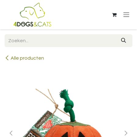
Overslaan naar inhoud
Alle producten