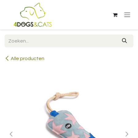
Overslaan naar inhoud
Alle producten