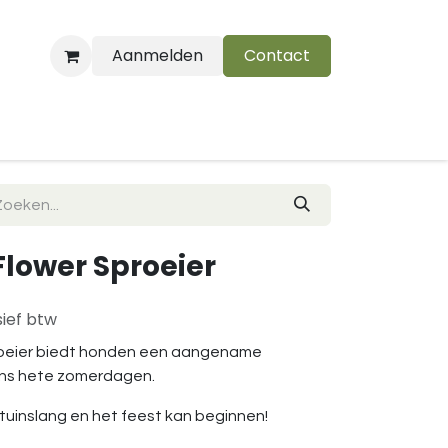
Aanmelden
Contact
B
 Flower Sproeier
sief btw
oeier biedt honden een aangename
dens hete zomerdagen.
tuinslang en het feest kan beginnen!