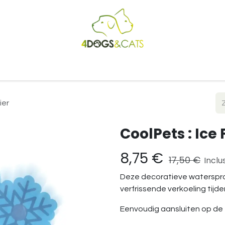
Startpagina
Shop
Blog
Vacatures
Cadeaubon
B2
ier
CoolPets : Ice
8,75
€
17,50
€
Inclu
Deze decoratieve waterspr
verfrissende verkoeling tij
Eenvoudig aansluiten op de 