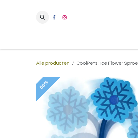
Overslaan naar inhoud
Alle producten
CoolPets : Ice Flower Sproe
50%