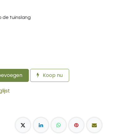
 de tuinslang
oevoegen
Koop nu
ijst