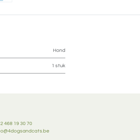
Hond
1 stuk
2 468 19 30 70
nfo@4dogsandcats.be