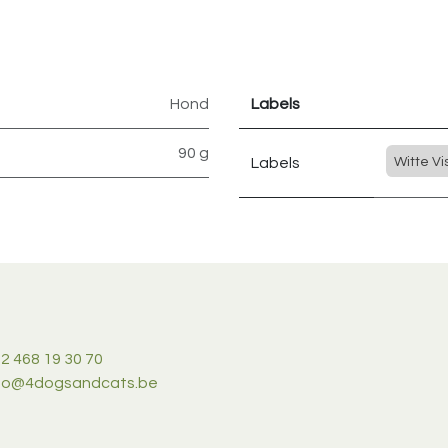
Hond
Labels
90 g
Labels
Witte Vi
2 468 19 30 70
nfo@4dogsandcats.be