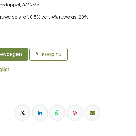
rdappel, 33% Vis
 ruwe celstof, 0.5% vet, 4% ruwe as, 20%
oevoegen
Koop nu
ijst