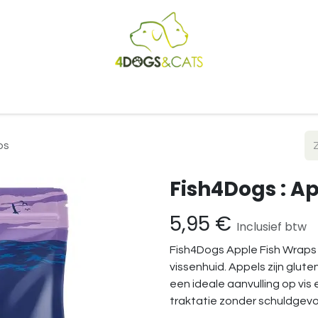
Startpagina
Shop
Blog
Vacatures
Cadeaubon
B2
ps
Fish4Dogs : A
5,95
€
Inclusief btw
Fish4Dogs Apple Fish Wraps 
vissenhuid. Appels zijn glutenv
een ideale aanvulling op vis
traktatie zonder schuldgevo