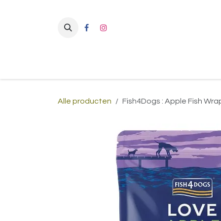
Overslaan naar inhoud
Alle producten
Fish4Dogs : Apple Fish Wra