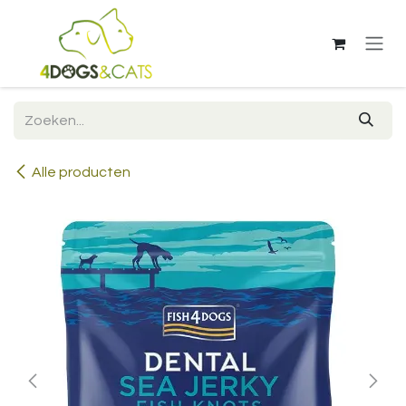
Overslaan naar inhoud
Alle producten